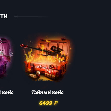
СТИ
й
кейс
Тайный
кейс
6499 ₽