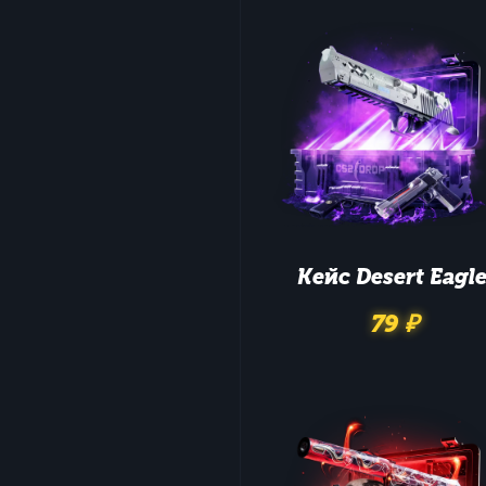
Кейс
Desert Eagl
79 ₽