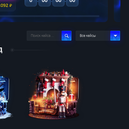
0
00
00
00
2092 ₽
Все кейсы
Д