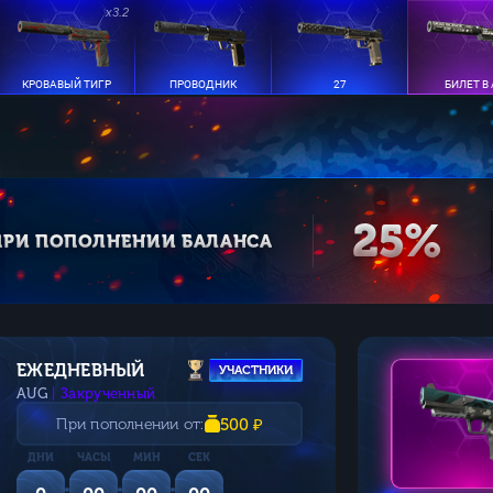
x3.2
КРОВАВЫЙ ТИГР
ПРОВОДНИК
27
БИЛЕТ В
25%
ПРИ ПОПОЛНЕНИИ БАЛАНСА
ЕЖЕДНЕВНЫЙ
УЧАСТНИКИ
AUG
| Закрученный
При пополнении от:
500 ₽
ДНИ
ЧАСЫ
МИН
СЕК