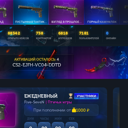
 АД
ПУСТЫННАЯ ТАКТИК...
ВЗГЛЯД В ПРОШЛОЕ...
ГОРНЫЙ КАМУФЛЯЖ
НО
88342
738
6818
7181
0
ОТКРЫТО КЕЙСОВ
КОНТРАКТОВ
АПГРЕЙДОВ
ПОЛЬЗОВАТЕЛЕЙ
ОНЛАЙН
АКТИВАЦИЙ ОСТАЛОСЬ:
4
CS2-EJFH-VC04-DDTD
ЕЖЕДНЕВНЫЙ
УЧАСТНИКИ
Five-SeveN
| Птичьи игры
При пополнении от:
1000 ₽
ДНИ
ЧАСЫ
МИН
СЕК