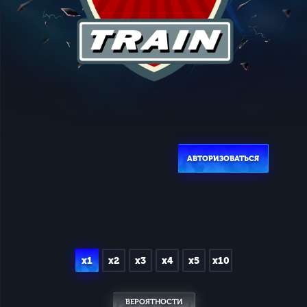
АВТОРИЗОВАТЬСЯ
x1
x2
x3
x4
x5
x10
ВЕРОЯТНОСТИ