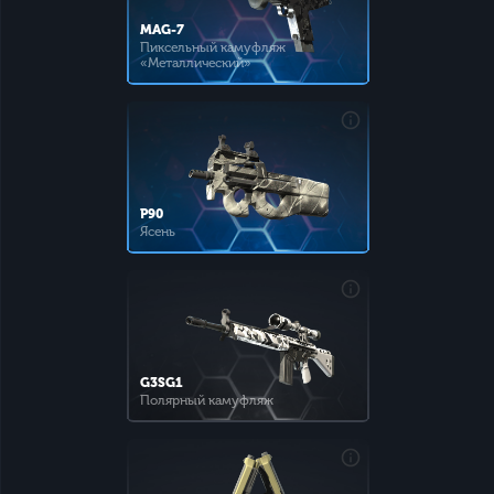
MAG-7
Пиксельный камуфляж
«Металлический»
P90
Ясень
G3SG1
Полярный камуфляж