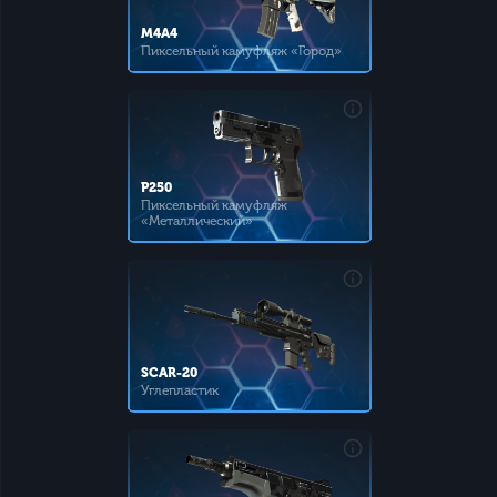
M4A4
Пиксельный камуфляж «Город»
P250
Пиксельный камуфляж
«Металлический»
SCAR-20
Углепластик