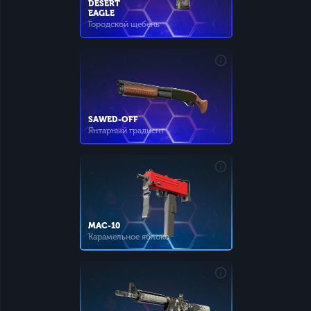
DESERT
EAGLE
Городской щебень
SAWED-OFF
Янтарный градиент
MAC-10
Карамельное яблоко