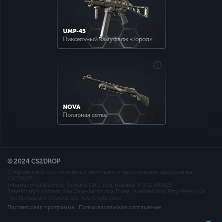
UMP-45
Пиксельный камуфляж «Город»
NOVA
Полярная сетка
© 2024 CS2DROP
Откройте кс2 и кс го кейсы с честными и прозрачными шансами на
CS2DROP.
International Business Systems S.R.L. Reg. number: 3-102-693823
Beneficiary’s address: San Jose-Santa Ana,Three Hundred And Fifty Meters Of
The Restaurant Ceviche Del Rey, Costa-Rica
Партнерская программа
Пользовательское соглашение