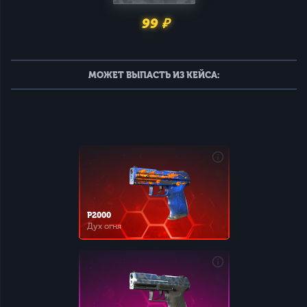
99 ₽
МОЖЕТ ВЫПАСТЬ ИЗ КЕЙСА:
P2000
Дух огня