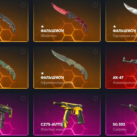
★
★
ФАЛЬШИОН
ФАЛЬШИОН
Убийство
Городская ма
★
ФАЛЬШИОН
AK-47
Африканская сетка
Аквамаринова
CZ75-AUTO
SG 553
Желтый жакет
Сайрекс