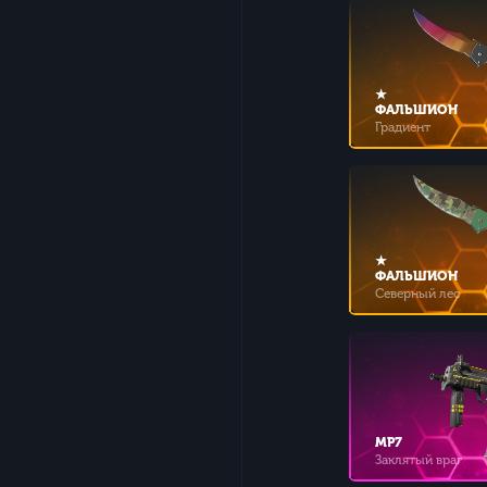
★
ФАЛЬШИОН
Градиент
★
ФАЛЬШИОН
Северный лес
MP7
Заклятый враг