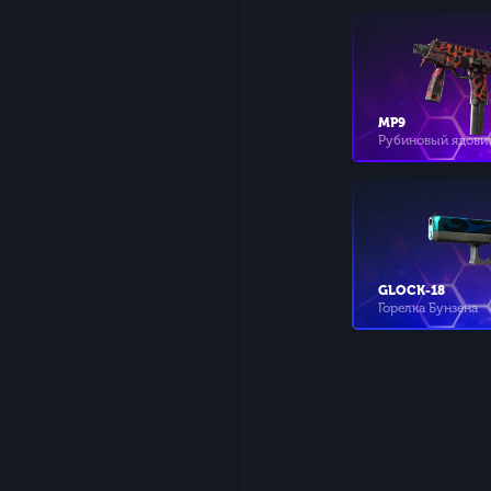
MP9
Рубиновый ядови
GLOCK-18
Горелка Бунзена