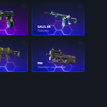
GALIL AR
Леденец
P90
Элитное снаряжение