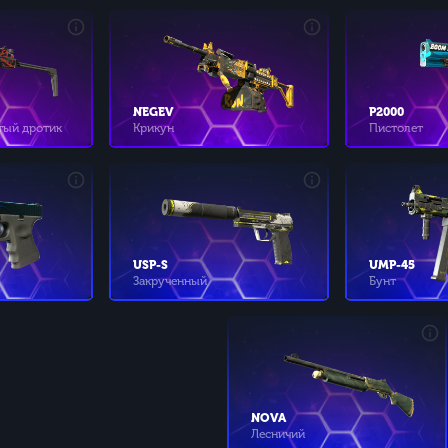
NEGEV
P2000
тый дротик
Крикун
Пистолет
USP-S
UMP-45
Закрученный
Бунт
NOVA
Лесничий