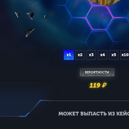
x1
x2
x3
x4
x5
x10
ВЕРОЯТНОСТИ
119 ₽
МОЖЕТ ВЫПАСТЬ ИЗ КЕЙС