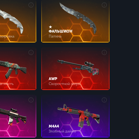
★
ФАЛЬШИОН
скировка
Патина
AWP
я месть
Скоростной зверь
M4A4
Злобный дайме