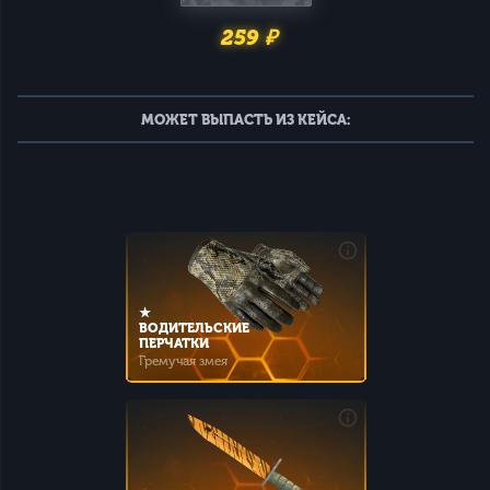
259 ₽
МОЖЕТ ВЫПАСТЬ ИЗ КЕЙСА:
★
ВОДИТЕЛЬСКИЕ
ПЕРЧАТКИ
Гремучая змея