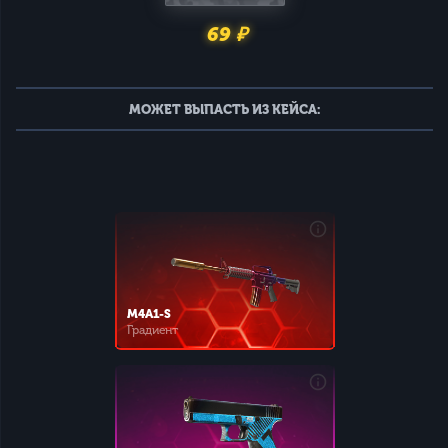
69 ₽
МОЖЕТ ВЫПАСТЬ ИЗ КЕЙСА:
M4A1-S
Градиент