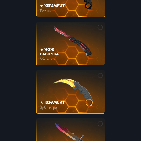
★ КЕРАМБИТ
Волны
★ НОЖ-
БАБОЧКА
Убийство
★ КЕРАМБИТ
Зуб тигра