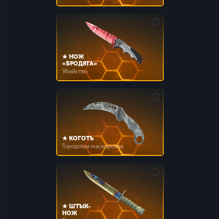
★ НОЖ
«БРОДЯГА»
Убийство
★ КОГОТЬ
Городская маскировка
★ ШТЫК-
НОЖ