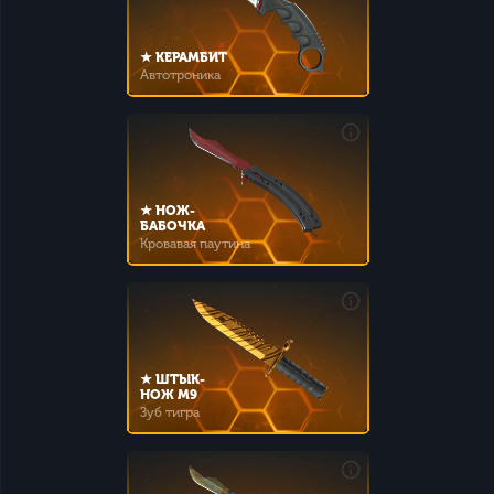
★ КЕРАМБИТ
Автотроника
★ НОЖ-
БАБОЧКА
Кровавая паутина
★ ШТЫК-
НОЖ M9
Зуб тигра