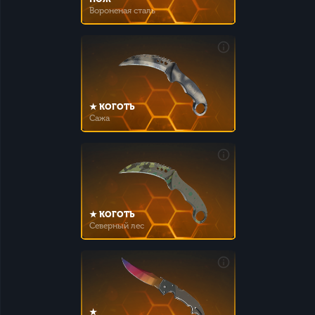
Вороненая сталь
★ КОГОТЬ
Сажа
★ КОГОТЬ
Северный лес
★