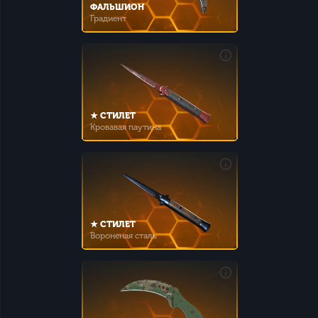
ФАЛЬШИОН
Градиент
★ СТИЛЕТ
Кровавая паутина
★ СТИЛЕТ
Вороненая сталь