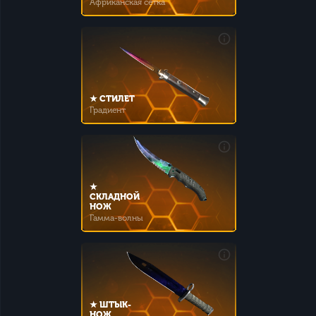
Африканская сетка
★ СТИЛЕТ
Градиент
★
СКЛАДНОЙ
НОЖ
Гамма-волны
★ ШТЫК-
НОЖ