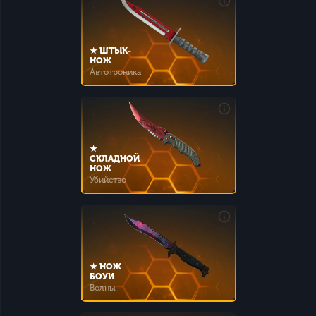
★ ШТЫК-
НОЖ
Автотроника
★
СКЛАДНОЙ
НОЖ
Убийство
★ НОЖ
БОУИ
Волны