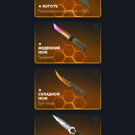
★ КОГОТЬ
Пиксельный камуфляж «Лес»
★
МЕДВЕЖИЙ
НОЖ
Градиент
★
СКЛАДНОЙ
НОЖ
Зуб тигра