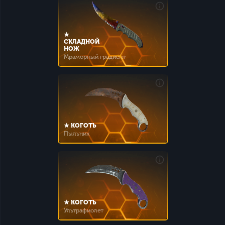
★
СКЛАДНОЙ
НОЖ
Мраморный градиент
★ КОГОТЬ
Пыльник
★ КОГОТЬ
Ультрафиолет