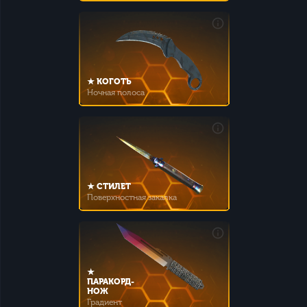
★ КОГОТЬ
Ночная полоса
★ СТИЛЕТ
Поверхностная закалка
★
ПАРАКОРД-
НОЖ
Градиент