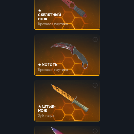
★
СКЕЛЕТНЫЙ
НОЖ
Кровавая паутина
★ КОГОТЬ
Кровавая паутина
★ ШТЫК-
НОЖ
Зуб тигра