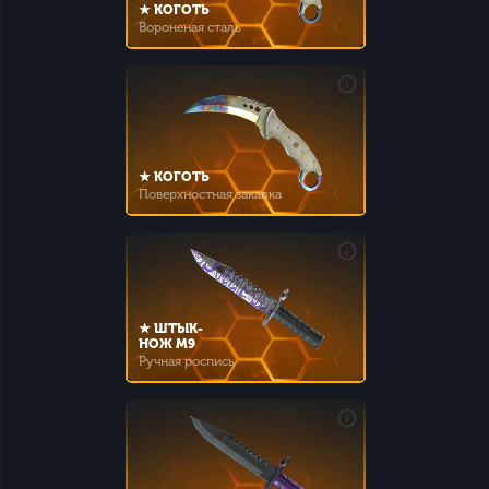
★ КОГОТЬ
Вороненая сталь
★ КОГОТЬ
Поверхностная закалка
★ ШТЫК-
НОЖ M9
Ручная роспись