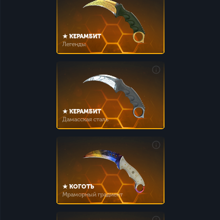
★ КЕРАМБИТ
Легенды
★ КЕРАМБИТ
Дамасская сталь
★ КОГОТЬ
Мраморный градиент