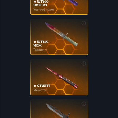
★ ШТЫК-
НОЖ M9
Ультрафиолет
★ ШТЫК-
НОЖ
Градиент
★ СТИЛЕТ
Убийство