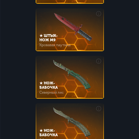
★ ШТЫК-
НОЖ M9
Кровавая паутина
★ НОЖ-
БАБОЧКА
Северный лес
★ НОЖ-
БАБОЧКА