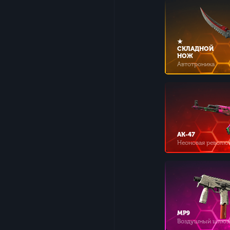
★
СКЛАДНОЙ
НОЖ
Автотроника
AK-47
Неоновая револю
MP9
Воздушный шлюз