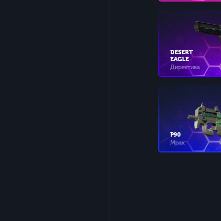
DESERT
EAGLE
Директива
P90
Мрак