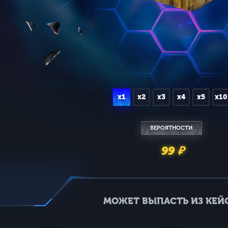
x1
x2
x3
x4
x5
x10
ВЕРОЯТНОСТИ
99 ₽
МОЖЕТ ВЫПАСТЬ ИЗ КЕЙС