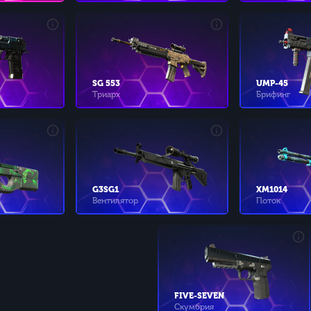
SG 553
UMP-45
Триарх
Брифинг
G3SG1
XM1014
Вентилятор
Поток
FIVE-SEVEN
Скумбрия