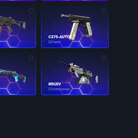
CZ75-AUTO
Штамп
NEGEV
Ослепление