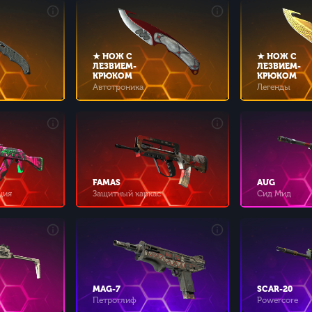
★ НОЖ С
★ НОЖ С
ЛЕЗВИЕМ-
ЛЕЗВИЕМ-
КРЮКОМ
КРЮКОМ
Автотроника
Легенды
FAMAS
AUG
ция
Защитный каркас
Сид Мид
MAG-7
SCAR-20
Петроглиф
Powercore