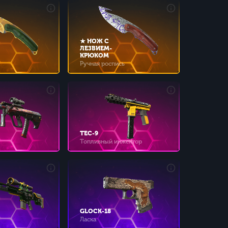
★ НОЖ С
ЛЕЗВИЕМ-
КРЮКОМ
Ручная роспись
TEC-9
Топливный инжектор
GLOCK-18
Ласка