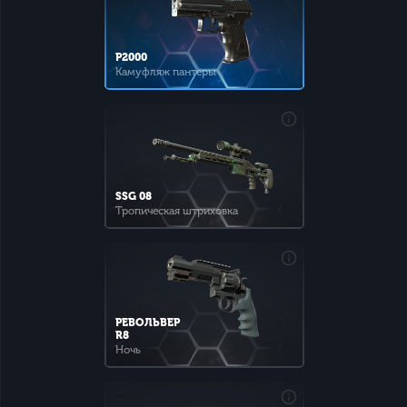
P2000
Камуфляж пантеры
SSG 08
Тропическая штриховка
РЕВОЛЬВЕР
R8
Ночь