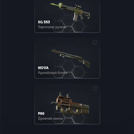
SG 553
Заросшие руины
NOVA
Армейский блеск
P90
Древняя земля