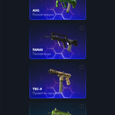
AUG
Резной нефрит
FAMAS
Тёмная вода
TEC-9
Привет из прошлого