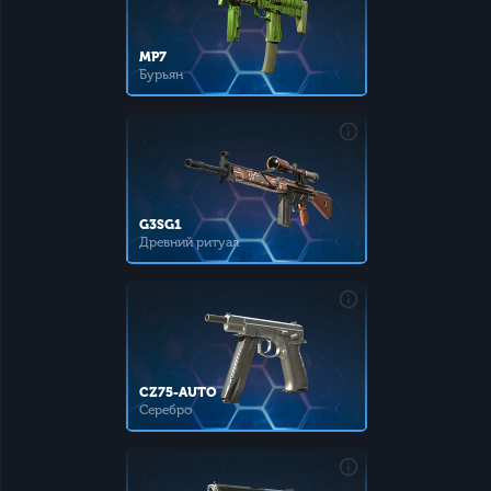
MP7
Бурьян
G3SG1
Древний ритуал
CZ75-AUTO
Серебро