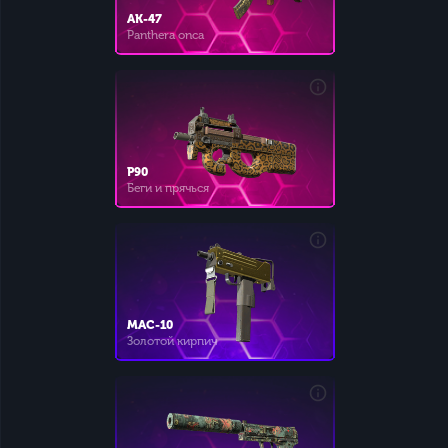
AK-47
Panthera onca
P90
Беги и прячься
MAC-10
Золотой кирпич