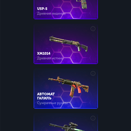
USP-S
Древние видения
XM1014
Древняя истина
АВТОМАТ
ГАЛИЛЬ
Сумрачные руины