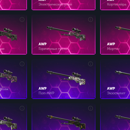
Электрический улей
Кортисейра
AWP
AWP
ние
Горячечные грёзы
Мортис
AWP
AWP
уфляж
Поп-AWP
Экзоскелет