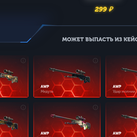
299 ₽
МОЖЕТ ВЫПАСТЬ ИЗ КЕЙС
AWP
AWP
е
Медуза
Удар молнии
AWP
AWP