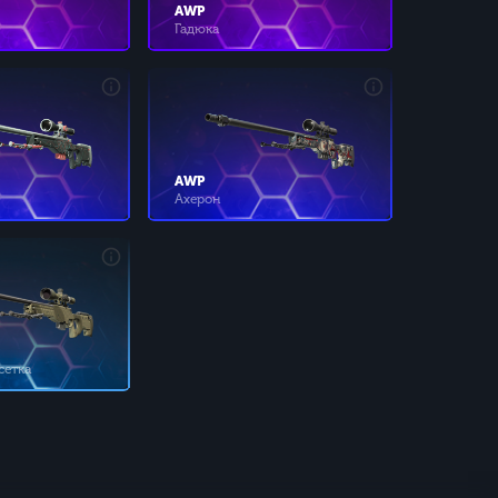
AWP
Гадюка
AWP
Ахерон
сетка