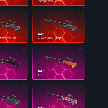
Распространение
AWP
я аберрация
Скоростной зверь
AWP
БАХ
AWP