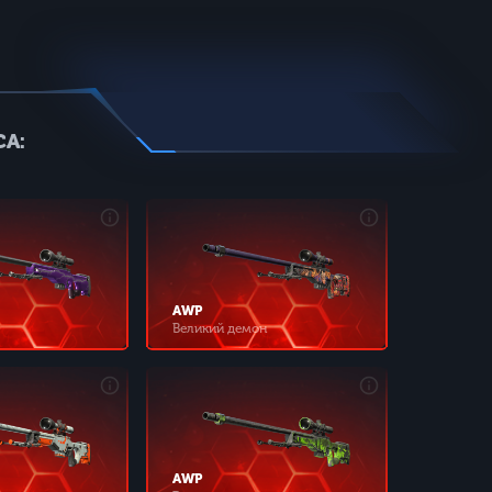
А:
AWP
Великий демон
AWP