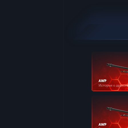
AWP
История о дракон
AWP