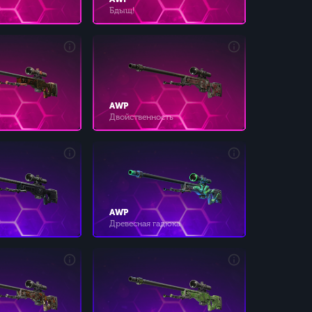
Бдыщ!
AWP
Двойственность
AWP
Древесная гадюка