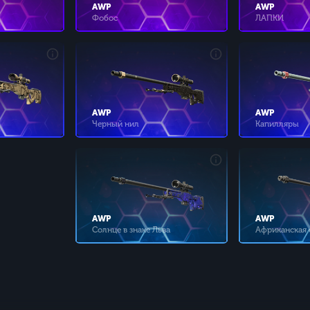
AWP
AWP
Фобос
ЛАПКИ
AWP
AWP
Черный нил
Капилляры
AWP
AWP
Солнце в знаке Льва
Африканская 