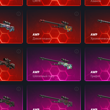
CMYK
Азимов
AWP
AWP
Дикое пламя
Хроматическа
AWP
AWP
Шёлковый тигр
Графит
AWP
AWP