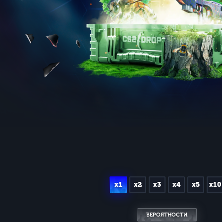
x1
x2
x3
x4
x5
x10
ВЕРОЯТНОСТИ