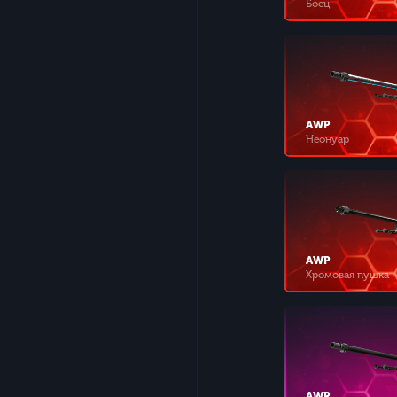
Боец
AWP
Неонуар
AWP
Хромовая пушка
AWP