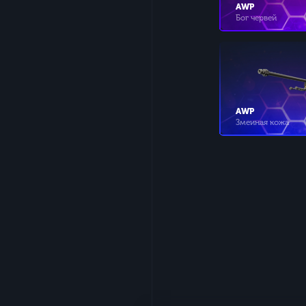
AWP
Бог червей
AWP
Змеиная кожа