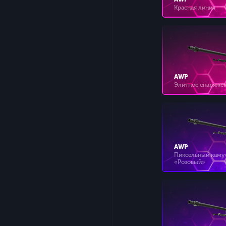
Красная линия
AWP
Элитное снаряже
AWP
Пиксельный кам
«Розовый»