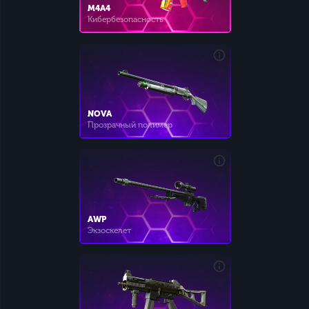
M4A4
Кибербезопасность
NOVA
Прозрачный полимер
AWP
Экзоскелет