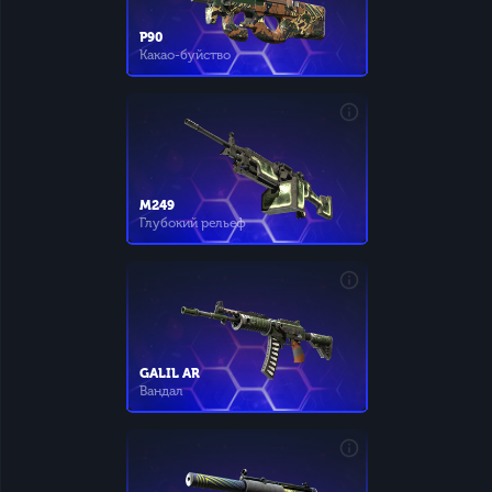
P90
Какао-буйство
M249
Глубокий рельеф
GALIL AR
Вандал