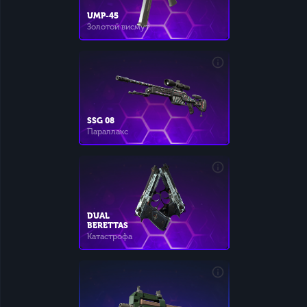
UMP-45
Золотой висмут
SSG 08
Параллакс
DUAL
BERETTAS
Катастрофа