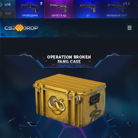
x3.2
LIVE
TOP
ПРОВОДНИК
БИЛЕТ В АД
27
КРОВАВЫЙ ТИГР
OPERATION BROKEN
FANG CASE