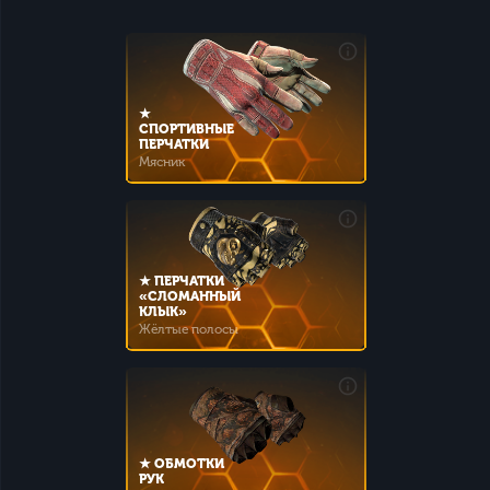
★
СПОРТИВНЫЕ
ПЕРЧАТКИ
Мясник
★ ПЕРЧАТКИ
«СЛОМАННЫЙ
КЛЫК»
Жёлтые полосы
★ ОБМОТКИ
РУК