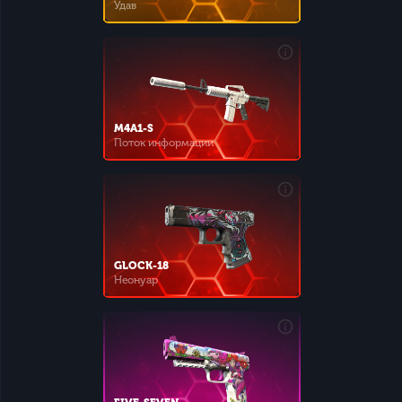
Удав
M4A1-S
Поток информации
GLOCK-18
Неонуар