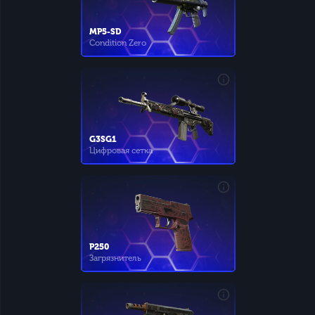
MP5-SD
Condition Zero
G3SG1
Цифровая сетка
P250
Загрязнитель