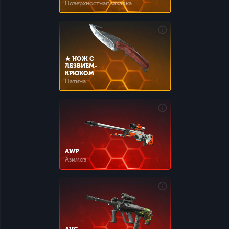
Поверхностная закалка
★ НОЖ С
ЛЕЗВИЕМ-
КРЮКОМ
Патина
AWP
Азимов