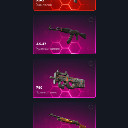
AUG
Хамелеон
AK-47
Красная линия
P90
Треугольник