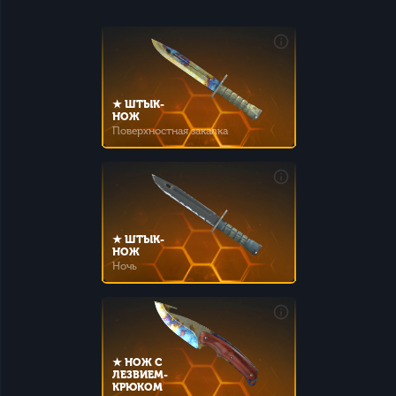
★ ШТЫК-
НОЖ
Поверхностная закалка
★ ШТЫК-
НОЖ
Ночь
★ НОЖ С
ЛЕЗВИЕМ-
КРЮКОМ