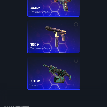
MAG-7
Райский страж
TEC-9
Песчаная буря
NEGEV
Почва