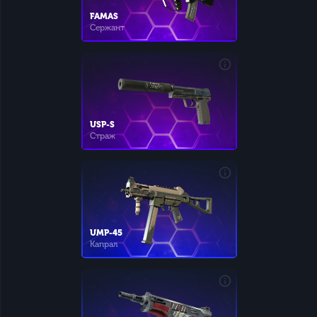
FAMAS
Сержант
USP-S
Страж
UMP-45
Капрал