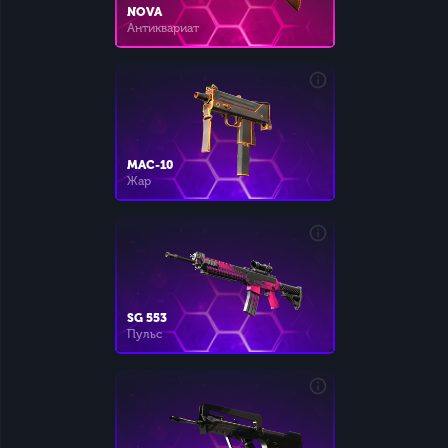
NOVA
Антиквариат
MAC-10
Жар
SG 553
Пульс