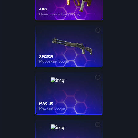
AUG
Пламенный Ёрмунганд
XM1014
Морозный Борре
MAC-10
Медный Борре