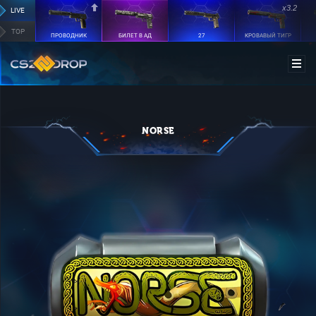
x3.2
LIVE
TOP
ПРОВОДНИК
БИЛЕТ В АД
27
КРОВАВЫЙ ТИГР
NORSE