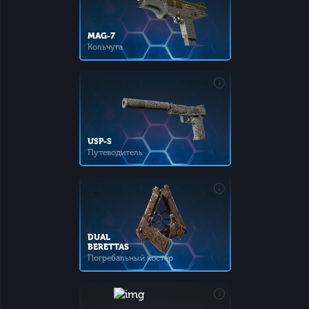
MAG-7
Кольчуга
USP-S
Путеводитель
DUAL
BERETTAS
Погребальный костёр