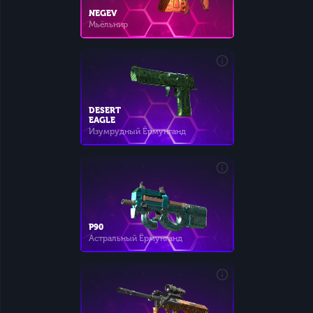
NEGEV
Мьёльнир
DESERT
EAGLE
Изумрудный Ёрмунганд
P90
Астральный Ёрмунганд