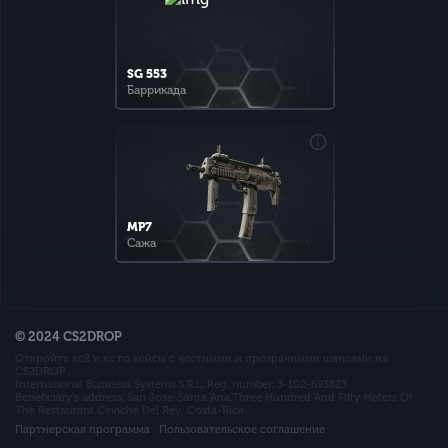
SG 553
Баррикада
MP7
Сажа
© 2024 CS2DROP
Откройте кс2 и кс го кейсы с честными и прозрачными шансами на
CS2DROP.
International Business Systems S.R.L. Reg. number: 3-102-693823
Beneficiary’s address: San Jose-Santa Ana,Three Hundred And Fifty Meters Of
The Restaurant Ceviche Del Rey, Costa-Rica
Партнерская программа
Пользовательское соглашение