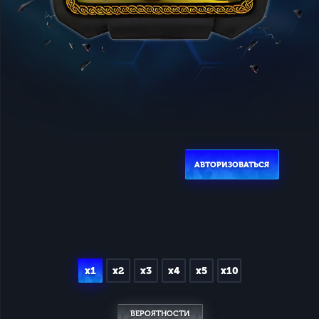
АВТОРИЗОВАТЬСЯ
x1
x2
x3
x4
x5
x10
ВЕРОЯТНОСТИ