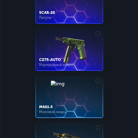
SCAR-20
Латунь
CZ75-AUTO
Изумрудный кварц
M4A1-S
Моховый кварц