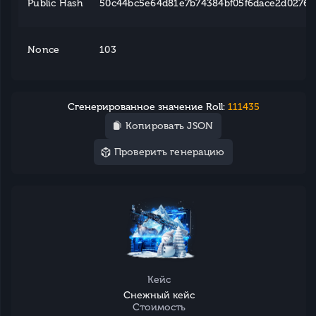
Public Hash
50c44bc5e64d81e7b74384bf05f6dace2d0276e2
Nonce
103
Сгенерированное значение Roll:
111435
Копировать JSON
Проверить генерацию
Кейс
Снежный кейс
Стоимость