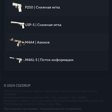
P250 | Снежная мгла
USP-S | Снежная мгла
M4A4 | Азимов
M4A1-S | Поток информации
© 2024 CS2DROP
Откройте кс2 и кс го кейсы с честными и прозрачными шансами на
CS2DROP.
International Business Systems S.R.L. Reg. number: 3-102-693823
Beneficiary’s address: San Jose-Santa Ana,Three Hundred And Fifty Meters Of
The Restaurant Ceviche Del Rey, Costa-Rica
Партнерская программа
Пользовательское соглашение