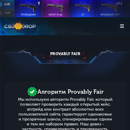
x3.2
LIVE
TOP
ПРОВОДНИК
БИЛЕТ В АД
27
КРОВАВЫЙ ТИГР
PROVABLY FAIR
Алгоритм Provably Fair
Мы используем алгоритм Provably Fair, который
позволяет проверить каждый открытый кейс,
апгрейд или контракт абсолютно всех
пользователей сайта, гарантирует одинаковые
и прозрачные шансы, сгенерированные одним
и тем же набором правил. Наш девиз -
честность, справедливость и прозрачность.