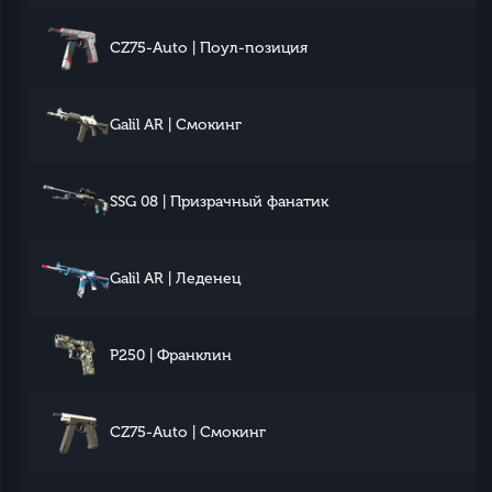
CZ75-Auto | Поул-позиция
Galil AR | Смокинг
SSG 08 | Призрачный фанатик
Galil AR | Леденец
P250 | Франклин
CZ75-Auto | Смокинг