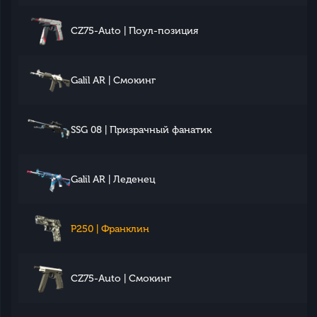
CZ75-Auto | Поул-позиция
Galil AR | Смокинг
SSG 08 | Призрачный фанатик
Galil AR | Леденец
P250 | Франклин
CZ75-Auto | Смокинг