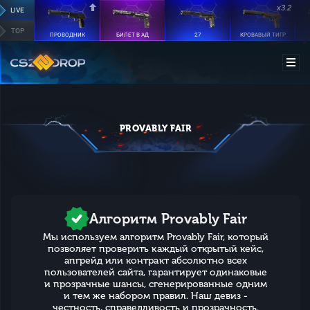
x3.2
LIVE
TOP
ПРОВОДНИК
БИЛЕТ В АД
27
КРОВАВЫЙ ТИГР
PROVABLY FAIR
Алгоритм Provably Fair
Мы используем алгоритм Provably Fair, который
позволяет проверить каждый открытый кейс,
апгрейд или контракт абсолютно всех
пользователей сайта, гарантирует одинаковые
и прозрачные шансы, сгенерированные одним
и тем же набором правил. Наш девиз -
честность, справедливость и прозрачность.