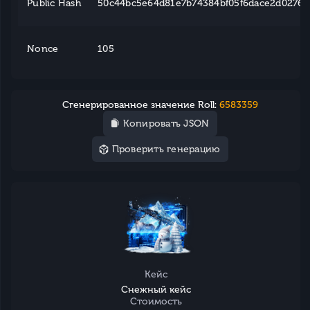
Public Hash
50c44bc5e64d81e7b74384bf05f6dace2d0276e2
Nonce
105
Сгенерированное значение Roll:
6583359
Копировать JSON
Проверить генерацию
Кейс
Снежный кейс
Стоимость