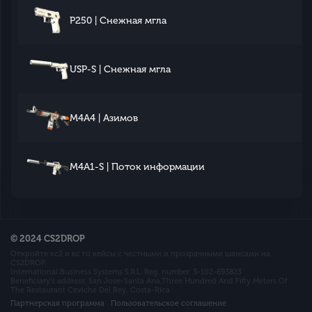
P250 | Снежная мгла
USP-S | Снежная мгла
M4A4 | Азимов
M4A1-S | Поток информации
© 2024 CS2DROP
Откройте кс2 и кс го кейсы с честными и прозрачными шансами на
CS2DROP.
International Business Systems S.R.L. Reg. number: 3-102-693823
Beneficiary’s address: San Jose-Santa Ana,Three Hundred And Fifty Meters Of
The Restaurant Ceviche Del Rey, Costa-Rica
Партнерская программа
Пользовательское соглашение