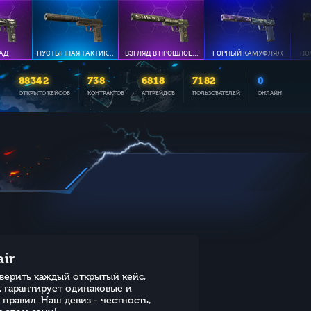
 АД
ПУСТЫННАЯ ТАКТИК...
ВЗГЛЯД В ПРОШЛОЕ...
ГОРНЫЙ КАМУФЛЯЖ
НО
88342
738
6818
7182
0
ОТКРЫТО КЕЙСОВ
КОНТРАКТОВ
АПГРЕЙДОВ
ПОЛЬЗОВАТЕЛЕЙ
ОНЛАЙН
air
оверить каждый открытый кейс,
, гарантирует одинаковые и
равил. Наш девиз - честность,