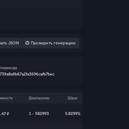
ать JSON
Проверить генерацию
 периода
739a8a9b67a2fa3696cafb7bec
имость
Диапазоны
Шанс
1 - 582993
5.8299%
.47 ₽