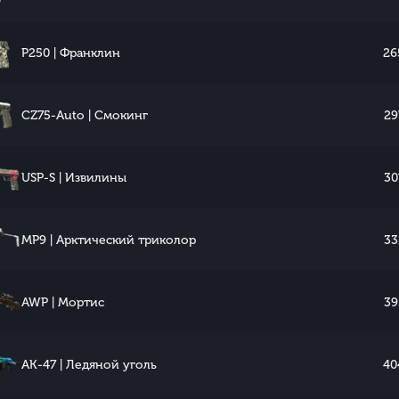
P250 | Франклин
26
CZ75-Auto | Смокинг
29
USP-S | Извилины
30
MP9 | Арктический триколор
33
AWP | Мортис
39
AK-47 | Ледяной уголь
40