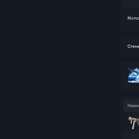
Nonc
Сген
Наим