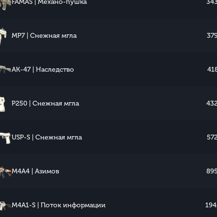
FAMAS | Механо-пушка
343
MP7 | Снежная мгла
379
AK-47 | Наследство
418
P250 | Снежная мгла
432
USP-S | Снежная мгла
572
M4A4 | Азимов
895
M4A1-S | Поток информации
194