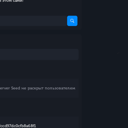
в этом сами!
Server Seed не раскрыт пользователем
ccd97dc0cfb8a68f1