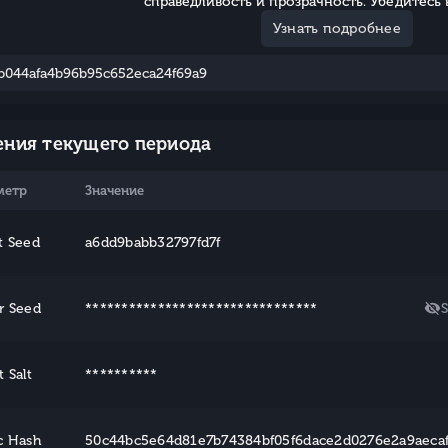
справедливость и прозрачность. Убедитесь 
Узнать подробнее
ения текущего периода
метр
Значение
t Seed
a6dd9babb32797fd7f
r Seed
********************************
t Salt
**********
c Hash
50c44bc5e64d81e7b74384bf05f6dace2d0276e2a9aecaf