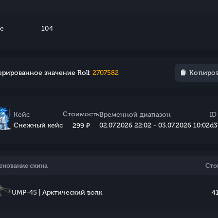
e
104
ерированное значение Roll:
2707582
Копиров
Стоимость
Кейс
Временной диапазон
ID
Снежный кейс
02.07.2026 22:02 - 03.07.2026 10:02
d3
299 ₽
енование скина
Сто
UMP-45 | Арктический волк
41