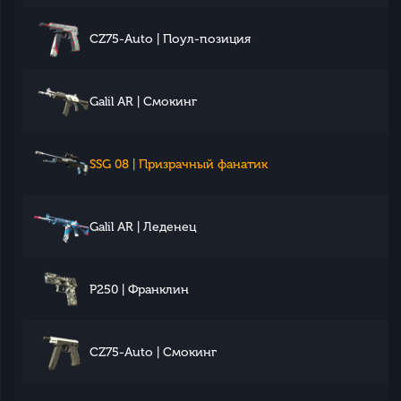
CZ75-Auto | Поул-позиция
Galil AR | Смокинг
SSG 08 | Призрачный фанатик
Galil AR | Леденец
P250 | Франклин
CZ75-Auto | Смокинг