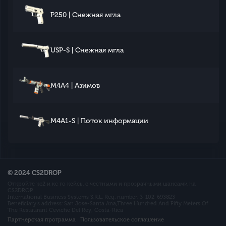
P250 | Снежная мгла
USP-S | Снежная мгла
M4A4 | Азимов
M4A1-S | Поток информации
© 2024 CS2DROP
Откройте кс2 и кс го кейсы с честными и прозрачными шансами на
CS2DROP.
International Business Systems S.R.L. Reg. number: 3-102-693823
Beneficiary’s address: San Jose-Santa Ana,Three Hundred And Fifty Meters Of
The Restaurant Ceviche Del Rey, Costa-Rica
Партнерская программа
Пользовательское соглашение