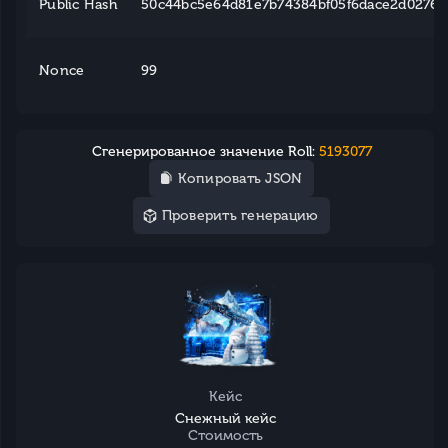
Public Hash
50c44bc5e64d81e7b74384bf05f6dace2d0276e2
Nonce
99
Сгенерированное значение Roll:
5193077
Копировать JSON
Проверить генерацию
Кейс
Снежный кейс
Стоимость