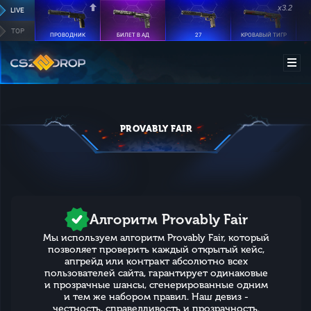
x3.2
LIVE
TOP
ПРОВОДНИК
БИЛЕТ В АД
27
КРОВАВЫЙ ТИГР
PROVABLY FAIR
Алгоритм Provably Fair
Мы используем алгоритм Provably Fair, который
позволяет проверить каждый открытый кейс,
апгрейд или контракт абсолютно всех
пользователей сайта, гарантирует одинаковые
и прозрачные шансы, сгенерированные одним
и тем же набором правил. Наш девиз -
честность, справедливость и прозрачность.